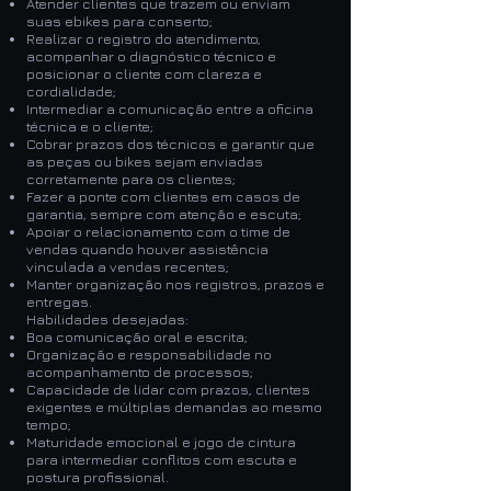
Atender clientes que trazem ou enviam
suas ebikes para conserto;
Realizar o registro do atendimento,
acompanhar o diagnóstico técnico e
posicionar o cliente com clareza e
cordialidade;
Intermediar a comunicação entre a oficina
técnica e o cliente;
Cobrar prazos dos técnicos e garantir que
as peças ou bikes sejam enviadas
corretamente para os clientes;
Fazer a ponte com clientes em casos de
garantia, sempre com atenção e escuta;
Apoiar o relacionamento com o time de
vendas quando houver assistência
vinculada a vendas recentes;
Manter organização nos registros, prazos e
entregas.
Habilidades desejadas:
Boa comunicação oral e escrita;
Organização e responsabilidade no
acompanhamento de processos;
Capacidade de lidar com prazos, clientes
exigentes e múltiplas demandas ao mesmo
tempo;
Maturidade emocional e jogo de cintura
para intermediar conflitos com escuta e
postura profissional.