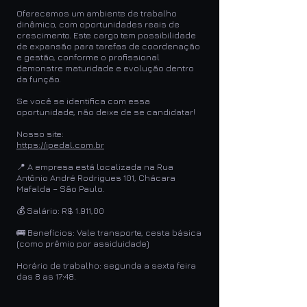
Oferecemos um ambiente de trabalho
dinâmico, com oportunidades reais de
crescimento. Este cargo tem possibilidade
de expansão para tarefas de coordenação
e gestão, conforme o profissional
demonstre maturidade e evolução dentro
da função.
Se você se identifica com essa
oportunidade, não deixe de se candidatar!
Nosso site:
https://ipedal.com.br
📍 A empresa está localizada na Rua
Antônio André Rodrigues 101, Chácara
Mafalda – São Paulo.
💰 Salário: R$ 1.911,00
🚌 Benefícios: Vale transporte, cesta básica
(como prêmio por assiduidade)
Horário de trabalho: segunda a sexta feira
das 8 as 17:48.