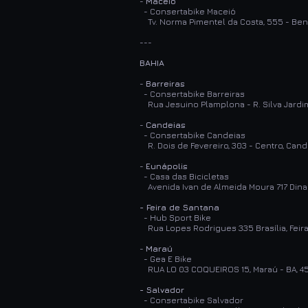
-
Maceió
- Consertabike Maceió
Tv. Norma Pimentel da Costa, 555 - Ben
---
BAHIA
-
Barreiras
- Consertabike Barreiras
Rua Jesuino Plamplona - R. Silva Jardim
-
Candeias
- Consertabike Candeias
R. Dois de Fevereiro, 303 - Centro, Can
-
Eunápolis
- Casa das Bicicletas
Avenida Ivan de Almeida Moura 717 Dina
- Feira de Santana
- Hub Sport Bike
Rua Lopes Rodrigues 335 Brasília, Feir
-
Maraú
- Gea E Bike
RUA LO 03 COQUEIROS 15, Maraú - BA, 
- Salvador
- Consertabike Salvador