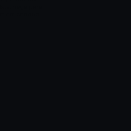
ista, peça para
em em contato