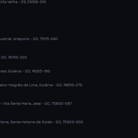
 Vila Velha - ES, 29106-010
dustrial, Anápolis - GO, 75115-040
 - GO, 74250-320
este, Goiânia - GO, 74305-180
 Setor Negrão de Lima, Goiânia - GO, 74650-270
- Vila Santa Maria, Jataí - GO, 75800-087
elena, Santa Helena de Goiás - GO, 75920-000