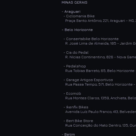
MINAS GERAIS
-
Araguari
- Ciclomania Bike
Praça Santo Antônio, 221, Araguari - MG
- Belo Horizonte
- Consertabike Belo Horizonte
R. José Lima de Almeida, 185 - Jardim G
- Cia do Pedal
R. Nícias Continentino, 826 - Nova Game
- Pedalshop
Rua Tobias Barreto, 65, Belo Horizonte
- Garage Artigos Esportivos
Rua Passa Tempo, 571, Belo Horizonte -
- Ecomob
Rua Montes Claros, 1359, Anchieta, Belo
- Ikenfix Bikes
Avenida Luíz Paulo Franco, 413, Belvede
- Bert Bike Store
Rua Conceição do Mato Dentro, 135, Ouro
-
Betim