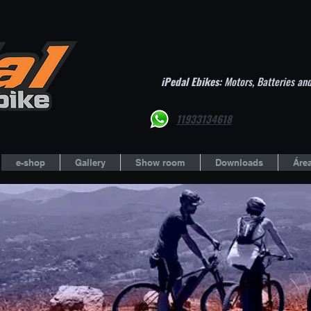
iPedal Ebikes:
Motors, Batteries and
11933134618
e-shop
Gallery
Show room
Downloads
Área