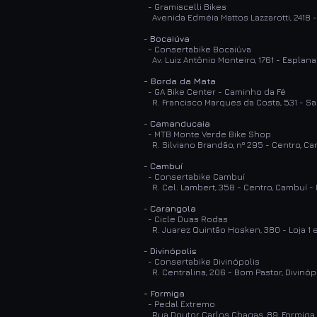
- Gramiscelli Bikes
Avenida Edméia Mattos Lazzarotti, 2418 
-
Bocaiúva
- Consertabike Bocaiúva
Av. Luiz Antônio Monteiro, 1761 - Espla
- Borda da Mata
- GA Bike Center - Caminho da Fé
R. Francisco Marques da Costa, 531 - Sa
-
Camanducaia
- MTB Monte Verde Bike Shop
R. Silviano Brandão, nº 295 - Centro, 
-
Cambuí
- Consertabike Cambuí
R. Cel. Lambert, 358 - Centro, Cambuí 
-
Carangola
- Cicle Duas Rodas
R. Juarez Quintão Hosken, 380 - Loja 1 
-
Divinópolis
- Consertabike Divinópolis
R. Centralina, 206 - Bom Pastor, Divinóp
- Formiga
- Pedal Extremo
Rua Doutor Carlos Chagas, 89, Formiga