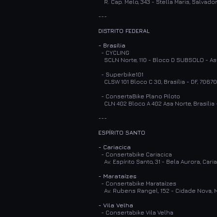
R. Cap. Melo, 343 - Stella Maris, Salvado
---
DISTRITO FEDERAL
- Brasília
- CYCLING
SCLN Norte, 110 - Bloco D SUBSOLO - Asa
- Superbike101
CLSW 101 Bloco C 30, Brasília - DF, 706
- ConsertaBike Plano Piloto
CLN 402 Bloco A 402 Asa Norte, Brasília
---
ESPÍRITO SANTO
- Cariacica
- Consertabike Cariacica
Av. Espírito Santo, 31 - Bela Aurora, Cari
- Marataízes
- Consertabike Marataízes
Av. Rubens Rangel, 152 - Cidade Nova, 
- Vila Velha
- Consertabike Vila Velha