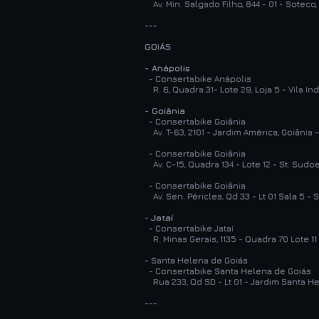
Av. Min. Salgado Filho, 844 - 01 - Soteco,
---
GOIÁS
- Anápolis
- Consertabike Anápolis
R. 6, Quadra 31- Lote 29, Loja 5 - Vila In
- Goiânia
- Consertabike Goiânia
Av. T-63, 2101 - Jardim América, Goiânia
- Consertabike Goiânia
Av. C-15, Quadra 134 - Lote 12 - St. Sudo
- Consertabike Goiânia
Av. Sen. Péricles, Qd 33 - Lt 01 Sala 5 -
-
Jataí
- Consertabike Jataí
R. Minas Gerais, 1135 - Quadra 70 Lote 11 
- Santa Helena de Goiás
- Consertabike Santa Helena de Goiás
Rua 233, Qd SD - Lt 01 - Jardim Santa H
---