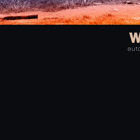
W
auto