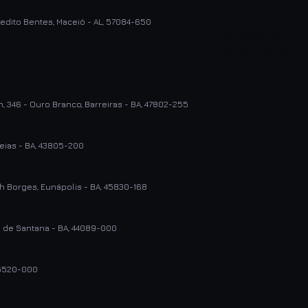
não esteja na l
edito Bentes, Maceió - AL, 57084-650
que eles entr
com a iPedal.
, 346 - Ouro Branco, Barreiras - BA, 47802-255
deias - BA, 43805-200
h Borges, Eunápolis - BA, 45830-168
a de Santana - BA, 44089-000
45520-000