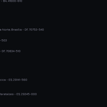
r - BA, 41600-610
 Norte, Brasília - DF, 70753-540
70-503
 - DF, 70834-510
acica - ES, 29141-560
Marataízes - ES, 29345-000