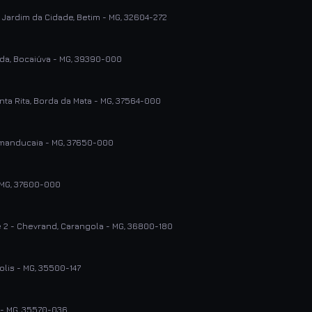
- Jardim da Cidade, Betim - MG, 32604-272
nada, Bocaiúva - MG, 39390-000
nta Rita, Borda da Mata - MG, 37564-000
Camanducaia - MG, 37650-000
- MG, 37600-000
e 2 - Chevrand, Carangola - MG, 36800-180
olis - MG, 35500-147
 - MG, 35570-036