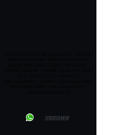
home
|
loja virtual
|
por que e-bike?
|
motores
|
baterias removíveis
|
baterias sob medida
|
galeria
|
downloads
|
vídeos
|
aplicativos
|
garantia
|
podcast
|
assistência técnica
|
FAQ
|
blog
|
quem somos
|
pesquisa &
desenvolvimento
|
contato
|
trabalhe conosco
|
autorizadas iPedal
|
quero ser parceiro
|
cuidados & segurança
Ask them!
11933134618
Opening hours: