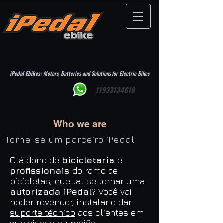
iPedal Ebikes:
Motors, Batteries and Solutions for Electric Bikes
11933134618
Who we are
Torne-se um parceiro iPedal
Olá dono de
bicicletaria
e
profissionais
do ramo de
bicicletas, que tal se tornar uma
autorizada iPedal
? Você vai
poder r
evender, instalar
e dar
suporte técnico
aos clientes em
sua cidade ou região.