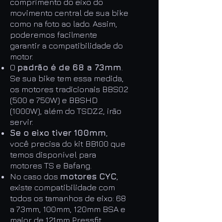
comprimento do eixo do
movimento central de sua bike
como na foto ao lado. Assim,
poderemos facilmente
garantir a compatibilidade do
motor.
O
padrão é de 68 a 73mm
.
Se sua bike tem essa medida,
os motores tradicionais BBS02
(500 e 750W) e BBSHD
(1000W), além do TSDZ2, irão
servir.
Se o eixo tiver 100mm
,
você precisa do kit BB100 que
temos disponível para
motores TS e Bafang.
No caso dos
motores CYC
,
existe compatibilidade com
todos os tamanhos de eixo: 68
a 73mm, 100mm, 120mm BSA e
maior de 121mm Pressfit