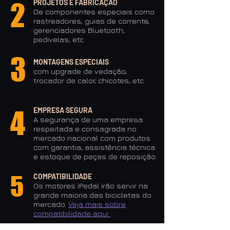
2
PROJETOS E FABRICAÇÃO
De componentes especiais como
rastreadores, guias de corrente,
gerenciadores Bluetooth,
pedivelas, etc.
3
MONTAGENS ESPECIAIS
com upgrade de vedação,
trocador de calor, chicotes, etc.
4
EMPRESA SEGURA
A segurança de uma empresa
respeitada e consagrada no
mercado nacional com produtos
com garantia, assistên
cia técnica
e estoque de peças de reposição.
5
COMPATIBILIDADE
Os motores iPedal irão servir na
grande maioria das bicicletas do
mercado.
V
eja
mais sobre
compatibilidade aq
ui