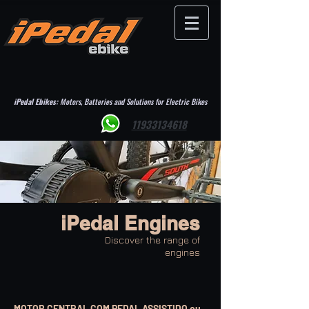
iPedal Ebikes:
Motors, Batteries and Solutions for Electric Bikes
11933134618
iPedal Engines
Discover the range of
engines
MOTOR CENTRAL COM PEDAL ASSISTIDO ou