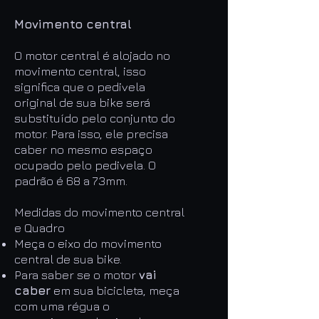
Movimento central
O motor central é alojado no
movimento central, isso
significa que o pedivela
original de sua bike será
substituído pelo conjunto do
motor. Para isso, ele precisa
caber no mesmo espaço
ocupado pelo pedivela. O
padrão é 68 a 73mm.
Medidas do movimento central
e Quadro
Meça o eixo do movimento
central de sua bike.
Para saber se o motor
vai
caber
em sua bicicleta, meça
com uma régua o