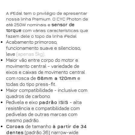
A iPEdal tem o privilégio de apresentar
nossa linha Premium. O CYC Photon de
até 250W nominais e
sensor de
torque
com várias características que
fazem dele o topo da linha iPedal
Acabamento primoroso,
funcionamento suave e silencioso,
leve
(apena
s 5kg).
Maior vão entre corpo do motor e
movimento central - variedade de
eixos e caixas de movimento central
com rosca de
68mm a 120mm
e
todas do tipo press-fit.
Maior compatibilidade - inclusive com
quadros de carbono.
Pedivela e eixo
padrão ISIS
- alta
resistência e compatibilidade com
pedivelas de outras marcas com
mesmo padrão.
Coroas
de tamanho
à partir de 34
dentes
(padrão 36) narrow-wide