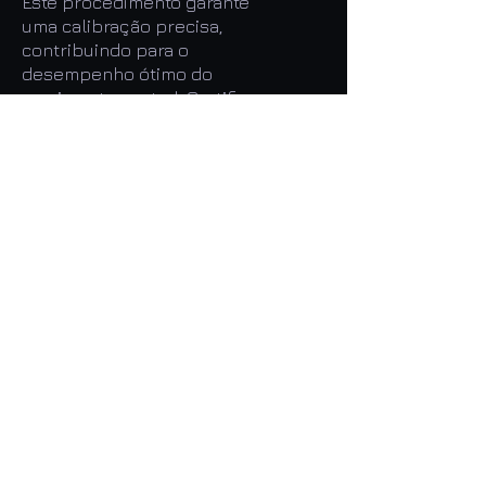
Este procedimento garante
uma calibração precisa,
contribuindo para o
desempenho ótimo do
movimento central. Certifique-
se de seguir as medidas com
precisão para obter
resultados confiáveis.