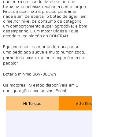
que entra no mundo da ebike porque
trabalha com baixa cadência e alto torque.
Fácil de usar, não é preciso pensar em
nada além de apertar o botão de ligar. Tem
o melhor nível de consumo da categoria,
um comportamento super agradável e bom
desempenho. É um motor Classe 1 que
atende a legislação do CONTRAN.
Equipado com sensor de torque, possui
uma pedalada suave e muito humanizada,
garantindo uma excelente experiência de
pedalar.
Bateria mínima 36V-360wh
Os motores TS estão disponíveis em 3
configurações exclusivas iPedal:
Hi Torque
Alto Giro