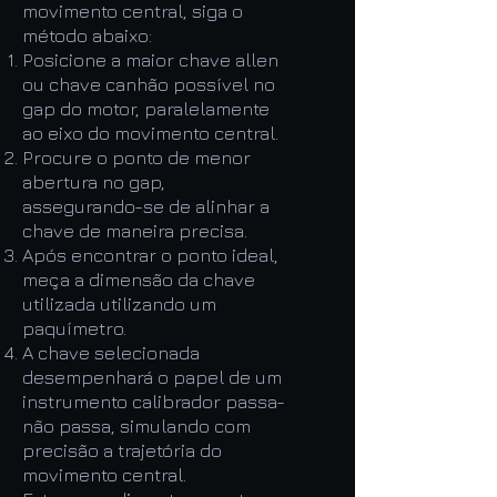
movimento central, siga o
método abaixo:
Posicione a maior chave allen
ou chave canhão possível no
gap do motor, paralelamente
ao eixo do movimento central.
Procure o ponto de menor
abertura no gap,
assegurando-se de alinhar a
chave de maneira precisa.
Após encontrar o ponto ideal,
meça a dimensão da chave
utilizada utilizando um
paquímetro.
A chave selecionada
desempenhará o papel de um
instrumento calibrador passa-
não passa, simulando com
precisão a trajetória do
movimento central.