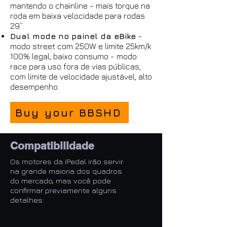
mantendo o chainline - mais torque na
roda em baixa velocidade para rodas
29”.
Dual mode no painel da eBike
-
modo street com 250W e limite 25km/k
100% legal, baixo consumo - modo
race para uso fora de vias públicas,
com limite de velocidade ajustável, alto
desempenho.
Buy your BBSHD
Compatibilidade
Os motores da iPedal irão servir
na grande maioria dos quadros
do mercado, mas você pode
confirmar previamente alguns
detalhes: